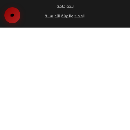
نبذة عامة
العميد والهيئة التدريسية
البرامج
برنامج الماجستير
البرامج التدريبية
البحوث والدراسات
الخدمات
المرافق والخدمات
الخريجون
فرص العمل
الفعاليات