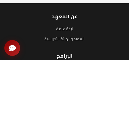
عن المعهد
نبذة عامة
العميد والهيئة التدريسية
البرامج
برنامج الماجستير
البرامج التدريبية
البحوث والدراسات
الخدمات
المرافق والخدمات
الخريجون