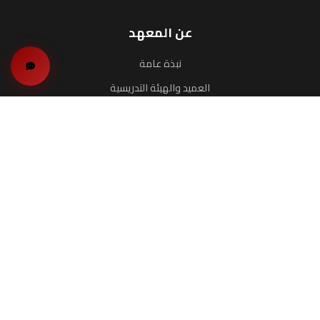
عن المعهد
نبذة عامة
العميد والهيئة التدريسية
البرامج
برنامج الماجستير
البرامج التدريبية
البحوث والدراسات
الخدمات
المرافق والخدمات
الخريجون